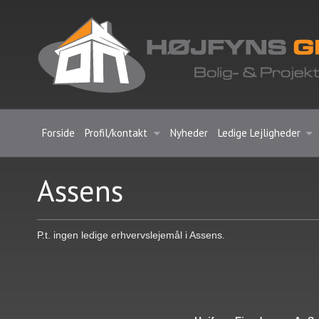
Forside
Profil/kontakt
Nyheder
Ledige Lejligheder
Assens
P.t. ingen ledige erhvervslejemål i Assens.