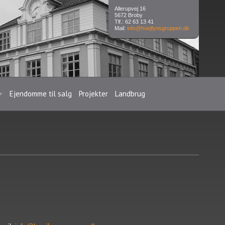
Allerupvej 16
5672 Broby
Tlf.: 62 63 13 41
Mail:
info@hoejfynsgruppen.dk
Ejendomme til salg
Projekter
Landbrug