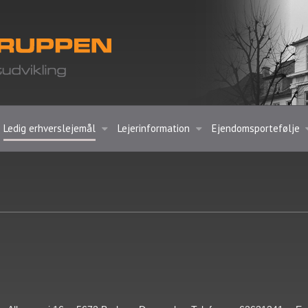
Ledig erhverslejemål
Lejerinformation
Ejendomsportefølje